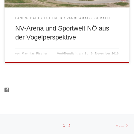
LANDSCHAFT
LUFTBILD
PANORAMAFOTOGRAFIE
NV-Arena und Sportwelt NÖ aus
der Vogelperspektive
von
Matthias Fischer
Veröffentlicht am
So, 6. November 2016
Beitragsnavigation
Äl
1
2
ÄLTERE BEITRÄGE