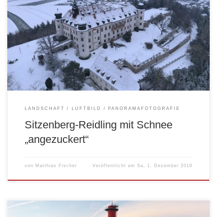
LANDSCHAFT
LUFTBILD
PANORAMAFOTOGRAFIE
Sitzenberg-Reidling mit Schnee
„angezuckert“
von
Matthias Fischer
Veröffentlicht am
Sa, 1. Dezember 2018