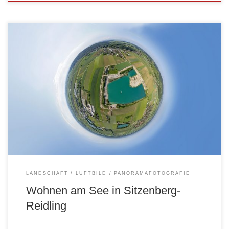
Die ersten Wohneinheiten entstehen… Folgend zwei sphärische
360×180° Kugelpanoramen, einfach mit der Maus im Bild navigieren
Einmal aus 70 MeterHöhe über Grund: Einmal aus 145 Meter Höhe
über Grund:
LANDSCHAFT
LUFTBILD
PANORAMAFOTOGRAFIE
Wohnen am See in Sitzenberg-
Reidling