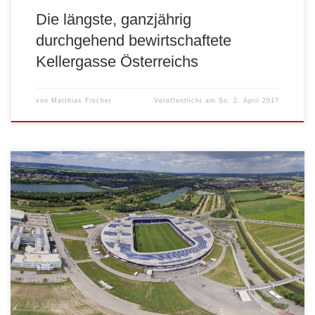
Die längste, ganzjährig
durchgehend bewirtschaftete
Kellergasse Österreichs
von
Matthias Fischer
Veröffentlicht am
So, 2. April 2017
Sechs Kugelpanoramen aus der Luft zeigen das imposante Areal der
NV-Arena und der Sportwelt NÖ, wie es bereits 2013 ausgesehen hat.
(einfach auf das jeweilige Foto klicken, um zum Panorama zu
gelangen):