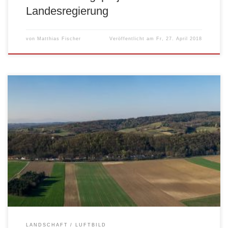
Landesregierung
von
Matthias Fischer
Veröffentlicht am
Fr, 27. April 2018
Dieses Panoramafoto entstand aus 31 Einzelfotos, die miteinander
verrechnet wurden. Die Originaldatei hat eine Auflösung von 300 x 70
cm mit 300 dpi Auflösung und hat 709 MB als komprimiertes TIFF.
LANDSCHAFT
LUFTBILD