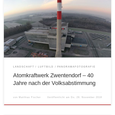
Anbei sechs sphärische Luftbildpanoramen für einen virtuellen
Rundblick aus verschiedenen Perspektiven:
LANDSCHAFT
LUFTBILD
PANORAMAFOTOGRAFIE
Atomkraftwerk Zwentendorf – 40
Jahre nach der Volksabstimmung
von
Matthias Fischer
Veröffentlicht am
Do, 29. November 2018