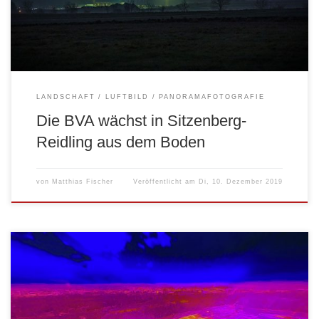
LANDSCHAFT
LUFTBILD
PANORAMAFOTOGRAFIE
Die BVA wächst in Sitzenberg-
Reidling aus dem Boden
von
Matthias Fischer
Veröffentlicht am
Di, 10. Dezember 2019
Nach langem und gespanntem Warten, ob es funktionieren kann, mit
einer Wärmebildkamera ein sphärisches Kugelpanorama zu erstellen,