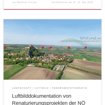
von
Matthias Fischer
Veröffentlicht am
Di, 22. Mai 2018
LANDSCHAFT
LUFTBILD
PANORAMAFOTOGRAFIE
Luftbilddokumentation von
Renaturierungsprojekten der NÖ