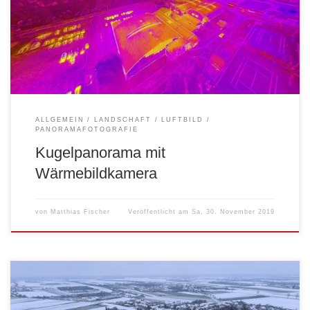
nun das Ergebnis. Hier der Link zum Kugelpanorama:
http://www.fims.at/panorama/20191130_thermal_hzbg/index.html
ALLGEMEIN
LANDSCHAFT
LUFTBILD
PANORAMAFOTOGRAFIE
Kugelpanorama mit
Wärmebildkamera
von
Matthias Fischer
Veröffentlicht am
Sa, 30. November 2019