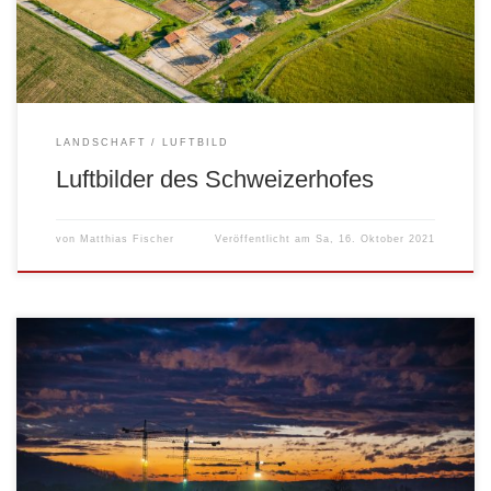
LANDSCHAFT
LUFTBILD
Luftbilder des Schweizerhofes
von
Matthias Fischer
Veröffentlicht am
Sa, 16. Oktober 2021
Morgendliche Stimmung auf Sitzenbergs größter Baustelle… Der
Baufortschritt schreitet stetig voran… Folgender Link führt zu 360°-
Panoramen: http://www.fims.at/panorama/bva