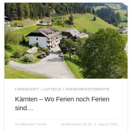
Kärnten, ein wunderschönes Bundesland Österreichs. Hier am
Beispiel von Stockenboi, die Ortschaft am Ostufers des Weißensees
(auf den Fotos das Gasthaus bzw. die Pension Wassermann).
Google-Streetview-Panorama von Stockenboi Zaufenbergers
Kärntner Mohnnudeln – ein Gedicht!
LANDSCHAFT
LUFTBILD
PANORAMAFOTOGRAFIE
Kärnten – Wo Ferien noch Ferien
sind…
von
Matthias Fischer
Veröffentlicht am
So, 5. August 2018