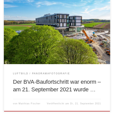
Folgender Link führt zu 360°-
Panoramen: http://www.fims.at/panorama/bva
LUFTBILD
PANORAMAFOTOGRAFIE
Der BVA-Baufortschritt war enorm –
am 21. September 2021 wurde …
von
Matthias Fischer
Veröffentlicht am
Di, 21. September 2021